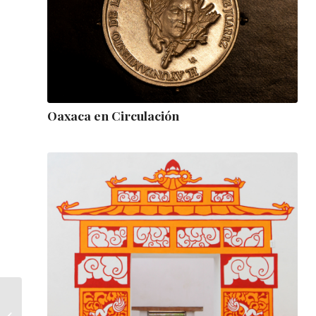
Oaxaca en Circulación
Cubanía filatélica: un
recorrido por Cuba a