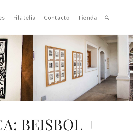
es
Filatelia
Contacto
Tienda
A: BEISBOL +