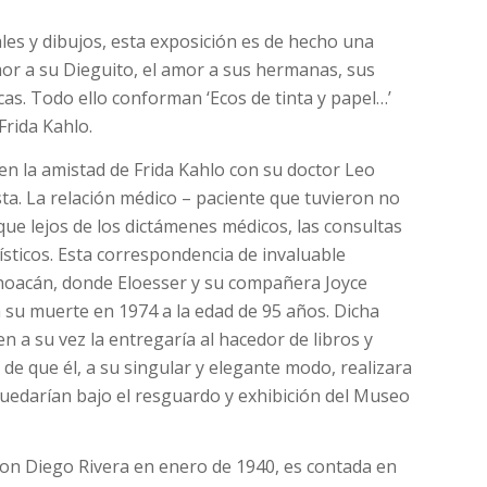
les y dibujos, esta exposición es de hecho una
amor a su Dieguito, el amor a sus hermanas, sus
icas. Todo ello conforman ‘Ecos de tinta y papel…’
rida Kahlo.
 en la amistad de Frida Kahlo con su doctor Leo
ista. La relación médico – paciente que tuvieron no
ue lejos de los dictámenes médicos, las consultas
tísticos. Esta correspondencia de invaluable
hoacán, donde Eloesser y su compañera Joyce
a su muerte en 1974 a la edad de 95 años. Dicha
a su vez la entregaría al hacedor de libros y
 de que él, a su singular y elegante modo, realizara
uedarían bajo el resguardo y exhibición del Museo
 con Diego Rivera en enero de 1940, es contada en