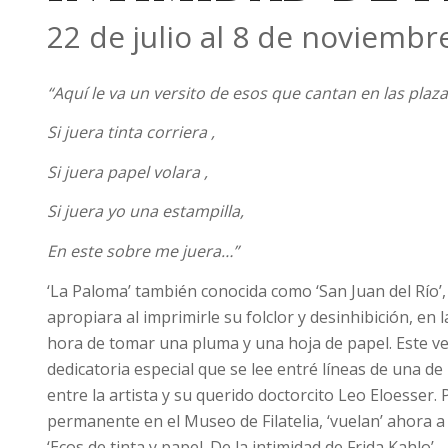
22 de julio al 8 de noviembr
“Aquí le va un versito de esos que cantan en las plaza
Si juera tinta corriera ,
Si juera papel volara ,
Si juera yo una estampilla,
En este sobre me juera…”
‘La Paloma’ también conocida como ‘San Juan del Río’,
apropiara al imprimirle su folclor y desinhibición, en l
hora de tomar una pluma y una hoja de papel. Este ver
dedicatoria especial que se lee entré líneas de una de
entre la artista y su querido doctorcito Leo Eloesser.
permanente en el Museo de Filatelia, ‘vuelan’ ahora a 
‘Ecos de tinta y papel. De la intimidad de Frida Kahlo’.