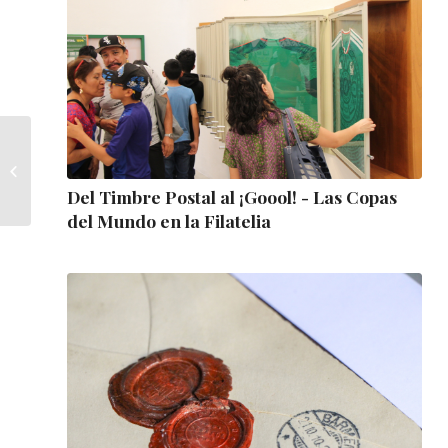
La Revolución
Mexicana y sus
timbres postales 1910-
Del Timbre Postal al ¡Goool! - Las Copas
1917
del Mundo en la Filatelia