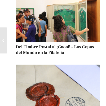
¡GOOOL! Las copas
mundiales de fútbol
en los timbres
Del Timbre Postal al ¡Goool! - Las Copas
postales
del Mundo en la Filatelia