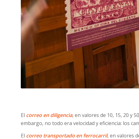
El
correo en diligencia
, en valores de 10, 15, 20 y
embargo, no todo era velocidad y eficiencia: los ca
El
correo transportado en ferrocarril
,
en valores de