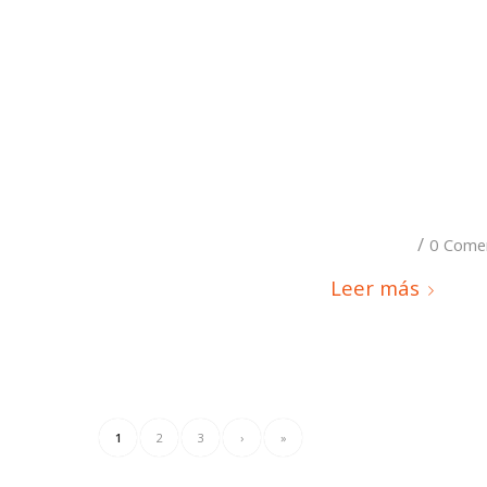
/
0 Come
Leer más
1
2
3
›
»