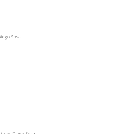
Diego Sosa
/
por
Diego Sosa