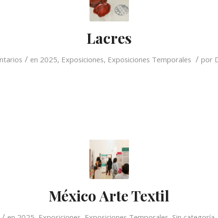
Lacres
/
/
ntarios
en
2025
,
Exposiciones
,
Exposiciones Temporales
por
México Arte Textil
/
en
2025
,
Exposiciones
,
Exposiciones Temporales
,
Sin categoría