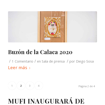
Buzón de la Calaca 2020
/
/
/
1 Comentario
en
Sala de prensa
por
Diego Sosa
Leer más
1
2
3
4
Página 2 de 4
MUFI INAUGURARÁ DE